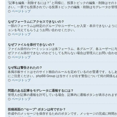
“記事を編集・削除するには？” と同様に、投票トピックの編集・削除はそ
さい。一票でも投票されている投票トピックの編集・削除はモデレータか管
ページトップ
なぜフォーラムにアクセスできないの？
一部のフォーラムは特定のグループやユーザーしか入室・表示できないよう
ョンを与えてもらうようお問い合わせください。
ページトップ
なぜファイルを添付できないの？
ファイル添付のパーミッションは各フォーラム、各グループ、各ユーザーに
ぜファイル添付できないのかどうしても判らない場合は管理人にお問い合わ
ページトップ
なぜ私は警告されたの？
各掲示板サイトはそのサイト独自のルールを定めているのが普通です。もし
にご注意ください。phpBB Group は当サイトが出す警告について何
ページトップ
問題のある記事をモデレータに通報するには？
管理人が記事の通報を許可している場合、記事内に通報ボタンが表示されま
ページトップ
投稿画面の “セーブ” ボタンは何ですか？
作成中のメッセージを保存するためのボタンです。メッセージの完成に時間が