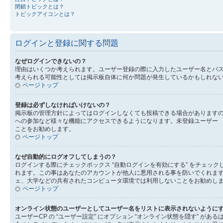
閉鎖トピックとは？
トピックアイコンとは？
ログインと登録に関する問題
なぜログインできないの？
理由はいくつか考えられます。ユーザー登録の際に入力したユーザー名とパ
考えられる可能性としては掲示板自体に何か問題が発生しているかもしれな
ページトップ
登録は必ずしなければいけないの？
掲示板の管理方針によってはログインしなくても投稿できる場合がありますの
への参加など様々な機能にアクセスできるようになります。未登録ユーザー 
ことをお勧めします。
ページトップ
なぜ自動的にログオフしてしまうの？
ログインする際にチェックボックス “自動ログインを有効にする” をチェ
れます。この事はあなたのアカウントが他人に悪用される事を防いでくれま
ェ、大学などの共有されたコンピュータ環境では利用しないことをお勧めし
ページトップ
オンライン状態のユーザーとしてユーザー名をリストに表示されないように
ユーザーCP の “ユーザー設定” にオプション “オンライン状態を隠す” 