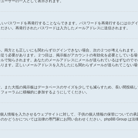
びユーザーの一人として表示されます。
しいパスワードを再発行することならできます。パスワードを再発行するにはログ
ください。再発行されたパスワードは入力したメールアドレスに送信されます。
両方とも正しいにも関わらずログインできない場合、次の２つが考えられます。１つ
に従う必要があります。２つ目は、掲示板がアカウントの有効化を必要としている場
ールで知らされます。あなたのメールアドレスにメールが送られているはずなのでそ
あります。正しいメールアドレスを入力したにも関わらずメールが送られてこない場
す。また大抵の掲示板はデータベースのサイズを少しでも減らすため、長い間投稿し
、フォーラムに積極的に参加するようにしてください。
子供に個人情報を入力させるウェブサイトに対して、子供の個人情報の保管についての
かどうかについては法律の専門家にお問い合わせください。phpBB Group は