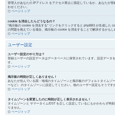
管理人があなたの IPアドレス をアクセス禁止に指定しているか、あなた
わせください。
ページトップ
cookie を消去したらどうなるの？
“掲示板の cookie を消去する” リンクをクリックすると phpBB3 が生
の問題を抱えている場合、掲示板の cookie を消去することで解決するかも
ページトップ
ユーザー設定
ユーザー設定のやり方は？
登録ユーザーの設定データはデータベースに保管されています。設定データを
す。
ページトップ
掲示板の時刻が正しくありません！
あなたが住んでいる国・地域のタイムゾーンと掲示板のデフォルトタイムゾー
ーなど） のタイムゾーンに設定してください。他のユーザー設定もそうです
ページトップ
タイムゾーンを変更したのに時刻が正しく表示されません！
タイムゾーンと サマータイム/DST を正しく設定しているにもかかわら
りません。
ページトップ