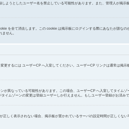
が登録しようとしたユーザー名を禁止している可能性があります。また、管理人が掲
成した cookie を全て消去します。この cookie は掲示板にログインする際にあ
しれません。
変更するには ユーザーCP へ入室してください。ユーザーCP リンクは通常は掲
ンが異なっている可能性があります。この場合、ユーザーCP へ入室してタイムゾ
がタイムゾーンの変更は登録ユーザーしか行えません。もしユーザー登録がお済み
ず時刻が正しく表示されない場合、掲示板が置かれているサーバの設定時間が正しくな