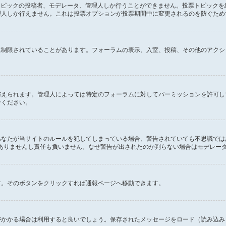
のトピックの投稿者、モデレータ、管理人しか行うことができません。投票トピック
理人しか行えません。これは投票オプションが投票期間中に変更されるのを防ぐため
に制限されていることがあります。フォーラムの表示、入室、投稿、その他のアクシ
与えられます。管理人によっては特定のフォーラムに対してパーミッションを許可し
せください。
あなたが当サイトのルールを犯してしまっている場合、警告されていても不思議では
の関係もありませんし責任も負いません。なぜ警告が出されたのか判らない場合はモデレ
す。そのボタンをクリックすれば通報ページへ移動できます。
かかる場合は利用すると良いでしょう。保存されたメッセージをロード（読み込み）