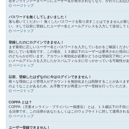
合オンラインデータページにユーザー名が表示されなくなり、かわりにお忍
ページトップ
パスワードを無くしてしまいました！
落ち着いてください！ 無くしたパスワードを取り戻すことはできませんが新
い。そして以前に登録したユーザー名とメールアドレスを入力して送信して
ページトップ
登録したのにログインできません！
まず最初に正しいユーザー名とパスワードを入力しているかをご確認ください。
効にしている場合です。この場合、１３歳以下のユーザーは要求された指示
のどちらかが行います。アカウント有効化が必要かどうかは登録完了時にメ
いメールアドレスを入力したかスパムフィルタに引っかかっている可能性が
ページトップ
以前、登録したはずなのに今はログインできません！
様々な理由により管理人がアカウントを無効化または削除することがありま
のようなことがあるため、お手数ですが再度ユーザー登録を行っていただき
ページトップ
COPPA とは？
COPPA （児童オンライン・プライバシー保護法） とは、１３歳以下の
る法律です。この法律があなたもしくはこのウェブサイトに対して適用されるの
ページトップ
ユーザー登録できません！