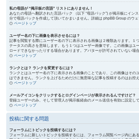
私の母語が “掲示板の言語” リストにありません！
あなたの母語へ翻訳された言語パック （以下 “母語パック”) が掲示板に
分で母語パックを作成して頂いてかまいません。詳細は phpBB Group 
ページトップ
ユーザー名の下に画像を表示させるには？
記事を閲覧する際にユーザー名の下に表示される画像は２種類あります。１
テータスの高さを意味します。もう１つはユーザー画像です。この画像はユ
ロードできなかったりする場合があります。アバターが許可されていない場
ページトップ
ランクとは？ ランクを変更するには？
ランクとはユーザー名の下に表示される画像のことであり、この画像はそのユ
はできません。ランクを上げるためだけに無意味な記事を投稿するのはお控
ページトップ
メールアイコンをクリックするとログインページが表示されるんですけど？
登録ユーザーのみ、そして管理人が掲示板経由のメール送信を有効に設定し
ページトップ
投稿に関する問題
フォーラムにトピックを投稿するには？
フォーラムに新しいトピックを投稿するには、フォーラム閲覧ページ内にあ