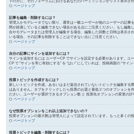
下の方に、そのフォーラムにおけるあなたのパーミッションがリスト表示され
ページトップ
記事を編集・削除するには？
管理人かモデレータでない限り、通常は一般ユーザーが他のユーザーの記事
間が経過していると編集できない場合がある点にご注意ください。もし編集
合やモデレータまたは管理人が編集する場合、編集した回数と日時は表示され
いる場合、その記事を削除することはできない点にご注意ください。
ページトップ
自分の記事にサインを追加するには？
サインを追加するには ユーザーCP でサインを設定する必要があります。ユ
CP で “サインを常に有効にする” を “はい” にしていれば、投稿画面の
ページトップ
投票トピックを作成するには？
新しいトピックを作成、あるいはまだ返信されていないトピックを編集する際
はありません。タブをクリックしたら投票のお題と最低２つのオプションを作
ださい。ユーザーが選択できるオプション数 と 投票先オプションの変更の許
ページトップ
なぜ投票オプションをこれ以上追加できないの？
投票オプションの最大数は管理人によって設定されています。もっと多くの
ページトップ
投票トピックを編集・削除するには？