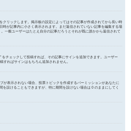
をクリックします。掲示板の設定によってはその記事が作成されてから長い時
日時が記事内に小さく表示されます。まだ返信されていない記事を編集する場
 。一般ユーザーはたとえ自分の記事だろうとそれが既に誰かから返信されて
る” をチェックして投稿すれば、その記事にサインを追加できます。ユーザー
して投稿すればサインはもちろん追加されません。
タブが表示されない場合、投票トピックを作成するパーミッションがあなたに
を設けることもできますが、特に期間を設けない場合は 0 のままにしてく