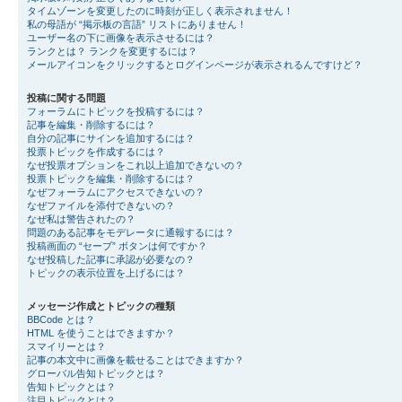
タイムゾーンを変更したのに時刻が正しく表示されません！
私の母語が “掲示板の言語” リストにありません！
ユーザー名の下に画像を表示させるには？
ランクとは？ ランクを変更するには？
メールアイコンをクリックするとログインページが表示されるんですけど？
投稿に関する問題
フォーラムにトピックを投稿するには？
記事を編集・削除するには？
自分の記事にサインを追加するには？
投票トピックを作成するには？
なぜ投票オプションをこれ以上追加できないの？
投票トピックを編集・削除するには？
なぜフォーラムにアクセスできないの？
なぜファイルを添付できないの？
なぜ私は警告されたの？
問題のある記事をモデレータに通報するには？
投稿画面の “セーブ” ボタンは何ですか？
なぜ投稿した記事に承認が必要なの？
トピックの表示位置を上げるには？
メッセージ作成とトピックの種類
BBCode とは？
HTML を使うことはできますか？
スマイリーとは？
記事の本文中に画像を載せることはできますか？
グローバル告知トピックとは？
告知トピックとは？
注目トピックとは？