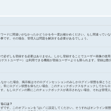
スワードに間違いがなかったかどうかを今一度お確かめください。もし間違っていな
い事です。その場合、管理人は問題を解決する必要があるでしょう。
で必ずしも登録する必要はありません。しかし登録することでユーザー画像の使用、プ
（ゲストユーザー） は利用できる機能が登録ユーザーよりも限られます。登録は数
ックしなかった場合、掲示板はそのログインセッションのみしかログイン状態を保とう
す。常にログイン状態を保ちたい場合、このチェックボックスをチェックしてからロ
ます。もしログインの際にこのチェックボックスが表示されない場合、それは管理人
するには？
があるはずです。このオプションを “はい” に設定してください。そうすればオンラ