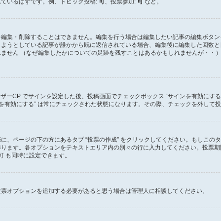
ているはずです。例、トピック投稿:
可
、投票参加:
可
など。
を編集・削除することはできません。編集を行う場合は編集したい記事の編集ボタン
しようとしている記事が誰かから既に返信されている場合、編集後に編集した回数と
ません （なぜ編集したかについての足跡を残すことはあるかもしれませんが・・）
ーザーCP でサインを設定した後、投稿画面でチェックボックス “サインを有効にす
 “サインを有効にする” は常にチェックされた状態になります。その際、チェックを外
に、ページの下の方にあるタブ “投票の作成” をクリックしてください。もしこの
ります。各オプションをテキストエリア内の別々の行に入力してください。投票期間
可 も同時に設定できます。
投票オプションを追加する必要があると思う場合は管理人に相談してください。