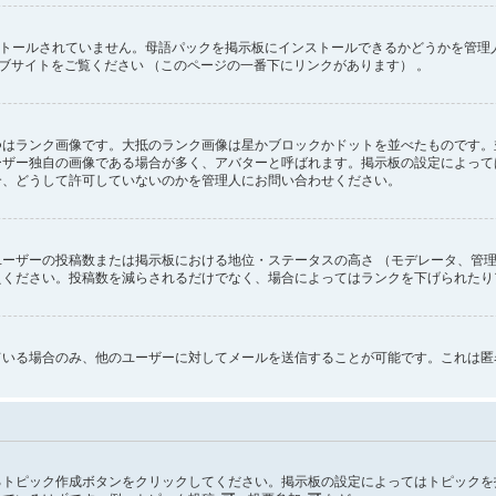
インストールされていません。母語パックを掲示板にインストールできるかどうかを管
のウェブサイトをご覧ください （このページの一番下にリンクがあります） 。
つはランク画像です。大抵のランク画像は星かブロックかドットを並べたものです。
ーザー独自の画像である場合が多く、アバターと呼ばれます。掲示板の設定によって
合、どうして許可していないのかを管理人にお問い合わせください。
ーザーの投稿数または掲示板における地位・ステータスの高さ （モデレータ、管理
えください。投稿数を減らされるだけでなく、場合によってはランクを下げられたり
ている場合のみ、他のユーザーに対してメールを送信することが可能です。これは匿
るトピック作成ボタンをクリックしてください。掲示板の設定によってはトピックを