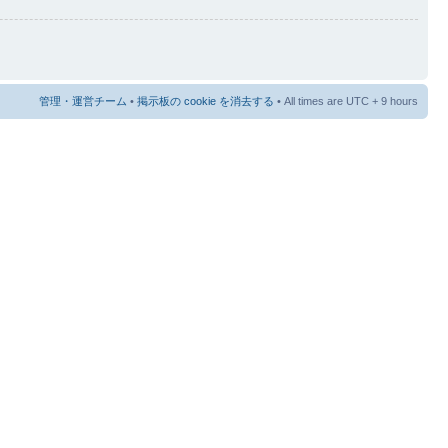
管理・運営チーム
•
掲示板の cookie を消去する
• All times are UTC + 9 hours