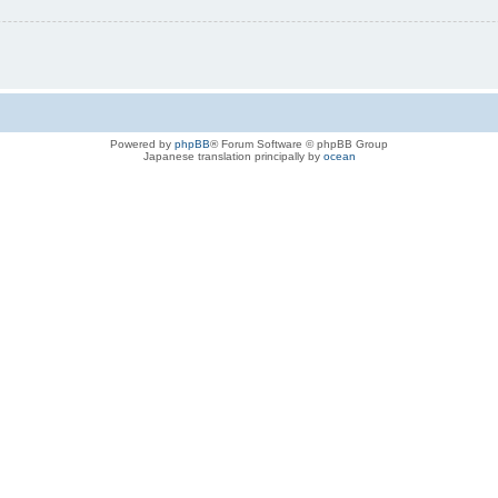
Powered by
phpBB
® Forum Software © phpBB Group
Japanese translation principally by
ocean