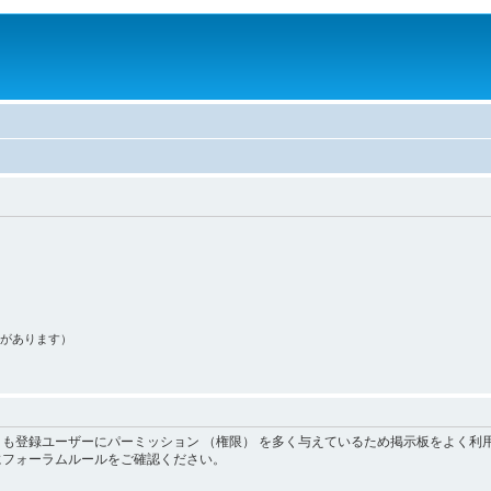
果があります）
も登録ユーザーにパーミッション （権限） を多く与えているため掲示板をよく利
にフォーラムルールをご確認ください。